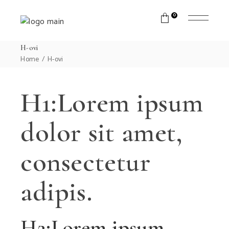
0
H-ovi
Home
H-ovi
H1:Lorem ipsum
dolor sit amet,
consectetur
adipis.
H2:Lorem ipsum