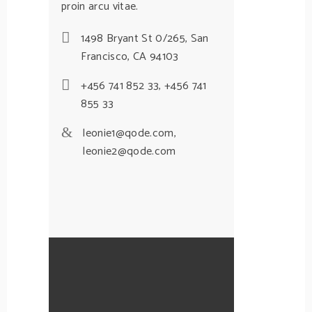
proin arcu vitae.
1498 Bryant St 0/265, San
Francisco, CA 94103
+456 741 852 33
,
+456 741
855 33
leonie1@qode.com
,
leonie2@qode.com