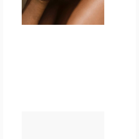
Bases & Topcoats
What's New
Gift Card
New Creams