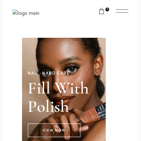
0
NAIL
HAND CARE
Fill With
Polish
VIEW NOW