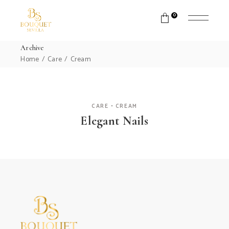
Skip
to
0
the
content
Archive
Home
Care
Cream
CARE
CREAM
Elegant Nails