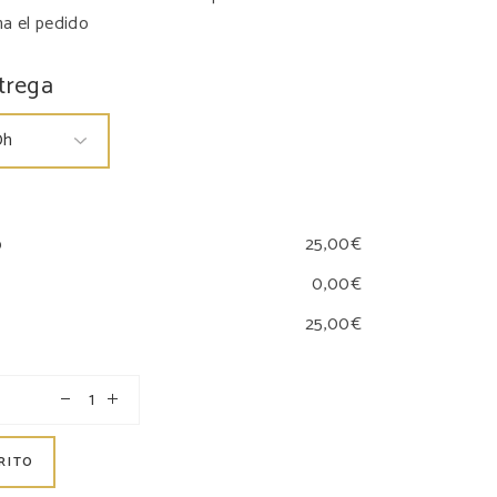
na el pedido
trega
o
RITO