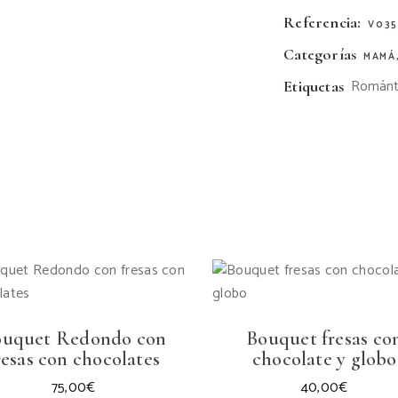
Referencia:
V035
Categorías
MAMÁ
Románt
Etiquetas
ouquet Redondo con
Bouquet fresas co
resas con chocolates
chocolate y globo
75,00
€
40,00
€